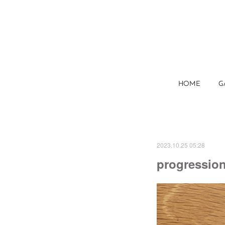
HOME
G
2023.10.25 05:28
progressio