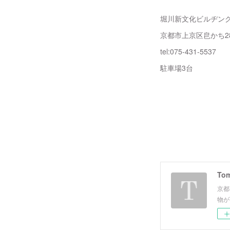
堀川新文化ビルヂン
京都市上京区皀かち2
tel:075-431-5537
駐車場3台
Tom
京都
物が