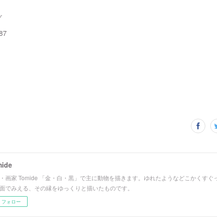
グ
87
ide
・画家 Tomide 「金・白・黒」で主に動物を描きます。ゆれたようなどこかくす
面でみえる、その縁をゆっくりと描いたものです。
フォロー