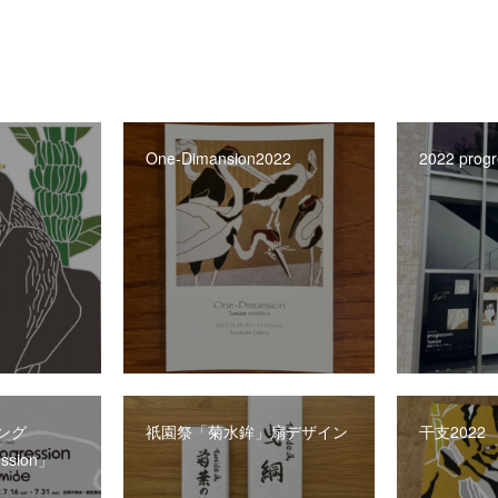
One-Dimansion2022
2022 progr
ング
祇園祭「菊水鉾」扇デザイン
干支2022
ssion」