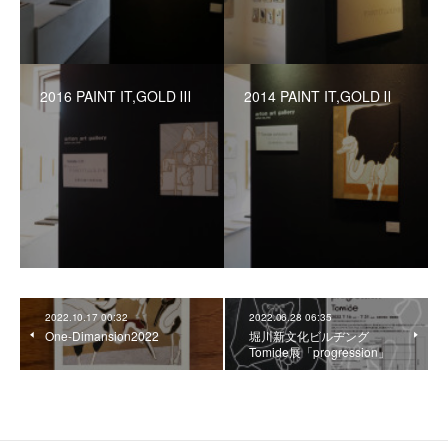
2016 PAINT IT,GOLD Ⅲ
2014 PAINT IT,GOLD Ⅱ
2022.10.17 00:32
2022.06.28 06:35
One-Dimansion2022
堀川新文化ビルヂング
Tomide展「progression」